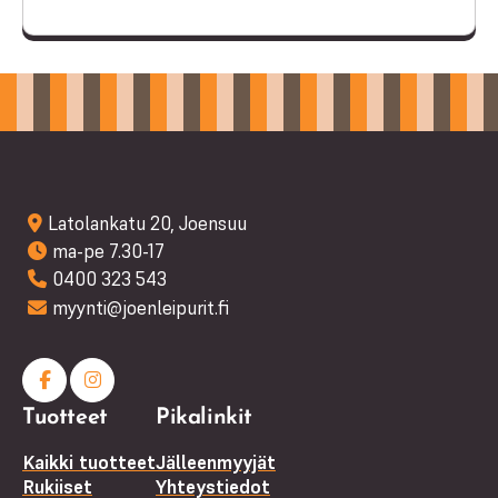
Latolankatu 20, Joensuu
ma-pe 7.30-17
0400 323 543
myynti@joenleipurit.fi
Facebook
Instagram
Tuotteet
Pikalinkit
(F)
Kaikki tuotteet
Jälleenmyyjät
Rukiiset
Yhteystiedot