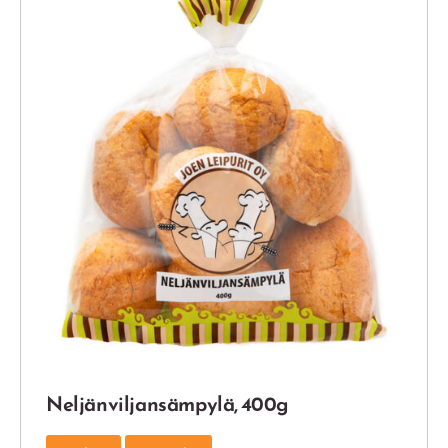
Neljän­viljan­sämpylä, 400g