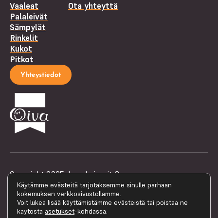
Vaaleat
Ota yhteyttä
Palaleivät
Sämpylät
Rinkelit
Kukot
Pitkot
Yhteystiedot
Copyright 2025 Joen Leipurit Oy
Käytämme evästeitä tarjotaksemme sinulle parhaan
Tietosuojaseloste
kokemuksen verkkosivustollamme.
Voit lukea lisää käyttämistämme evästeistä tai poistaa ne
käytöstä
asetukset
-kohdassa.