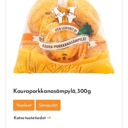
Kaura­porkkana­sämpylä, 300g
Vaaleat
Sämpylät
Katso tuotetiedot