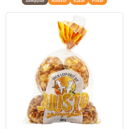
Sämpylät
Rinkelit
Kukot
Pitkot