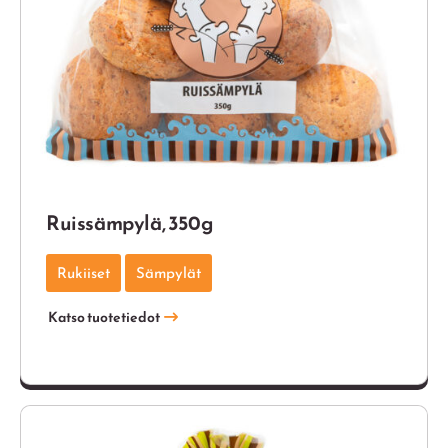
Ruissämpylä, 350g
Rukiiset
Sämpylät
Katso tuotetiedot