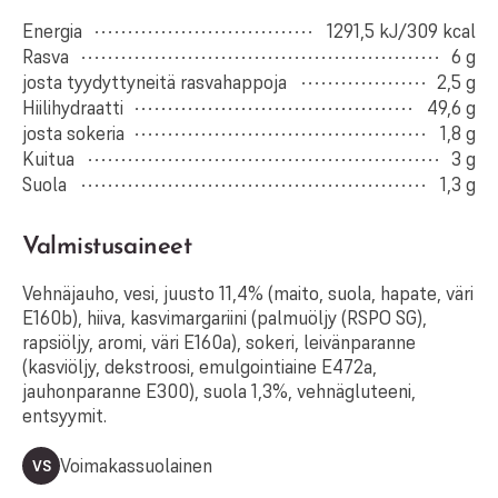
Energia
1291,5 kJ/309 kcal
Rasva
6 g
josta tyydyttyneitä rasvahappoja
2,5 g
Hiilihydraatti
49,6 g
josta sokeria
1,8 g
Kuitua
3 g
Suola
1,3 g
Valmistusaineet
Vehnäjauho, vesi, juusto 11,4% (maito, suola, hapate, väri
E160b), hiiva, kasvimargariini (palmuöljy (RSPO SG),
rapsiöljy, aromi, väri E160a), sokeri, leivänparanne
(kasviöljy, dekstroosi, emulgointiaine E472a,
jauhonparanne E300), suola 1,3%, vehnägluteeni,
entsyymit.
Voimakassuolainen
VS