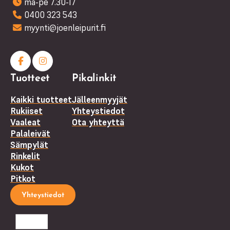
ma-pe 7.30-17
0400 323 543
myynti@joenleipurit.fi
Facebook
Instagram
Tuotteet
Pikalinkit
(F)
Kaikki tuotteet
Jälleenmyyjät
Rukiiset
Yhteystiedot
Vaaleat
Ota yhteyttä
Palaleivät
Sämpylät
Rinkelit
Kukot
Pitkot
Yhteystiedot