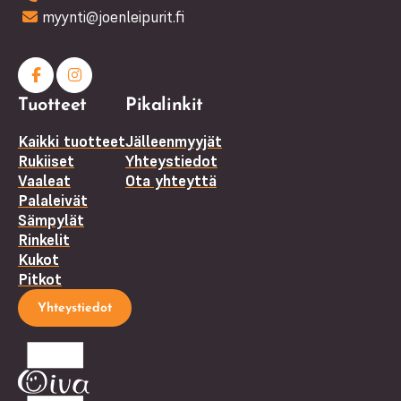
myynti@joenleipurit.fi
Facebook
Instagram
Tuotteet
Pikalinkit
(F)
Kaikki tuotteet
Jälleenmyyjät
Rukiiset
Yhteystiedot
Vaaleat
Ota yhteyttä
Palaleivät
Sämpylät
Rinkelit
Kukot
Pitkot
Yhteystiedot