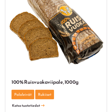
100% Ruisvuokaviipale, 1000g
Palaleivät
Rukiiset
Katso tuotetiedot