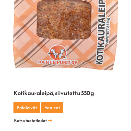
Kotikauraleipä, siivutettu 550g
Palaleivät
Vaaleat
Katso tuotetiedot