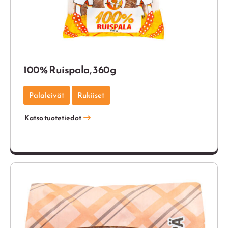
100% Ruispala, 360g
Palaleivät
Rukiiset
Katso tuotetiedot