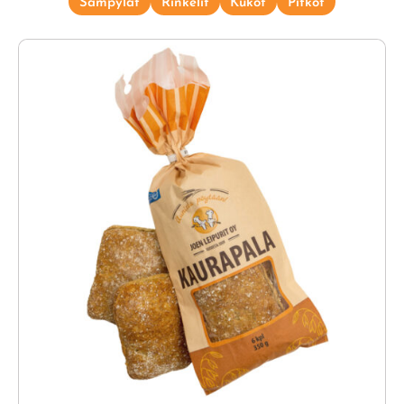
Sämpylät
Rinkelit
Kukot
Pitkot