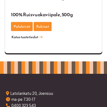
100% Ruisvuokaviipale, 500g
Palaleivät
Rukiiset
Katso tuotetiedot
Latolankatu 20, Joensuu
ma-pe 7.30-17
0400 323 543