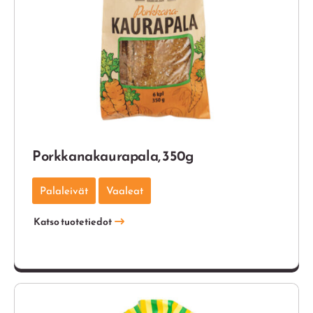
Porkkana­kaura­pala, 350g
Palaleivät
Vaaleat
Katso tuotetiedot