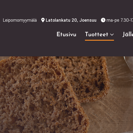
Leipomomyymälä
Latolankatu 20, Joensuu
ma-pe 7.30-1
Etusivu
Tuotteet
Jäl