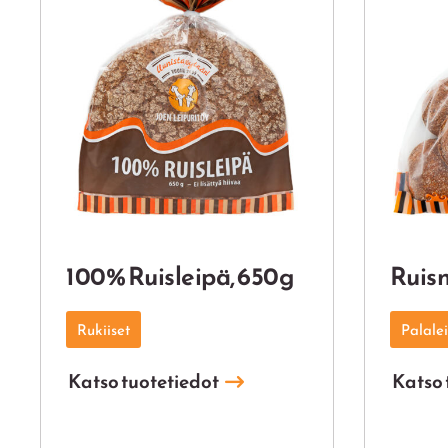
100% Ruisleipä, 650g
Ruis
Rukiiset
Palale
Katso tuotetiedot
Katso 