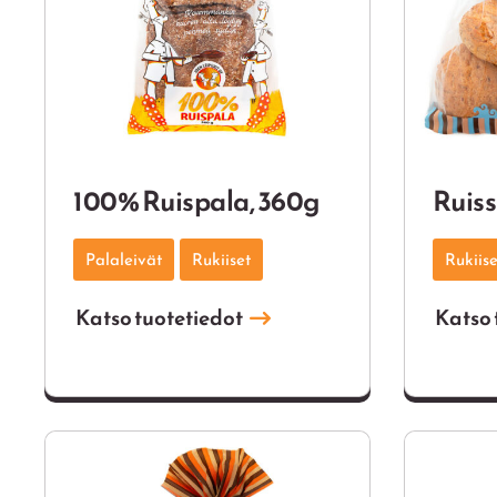
100% Ruispala, 360g
Ruis
Palaleivät
Rukiiset
Rukiise
Katso tuotetiedot
Katso 