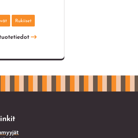
g
ivät
Rukiiset
tuotetiedot
inkit
nmyyjät