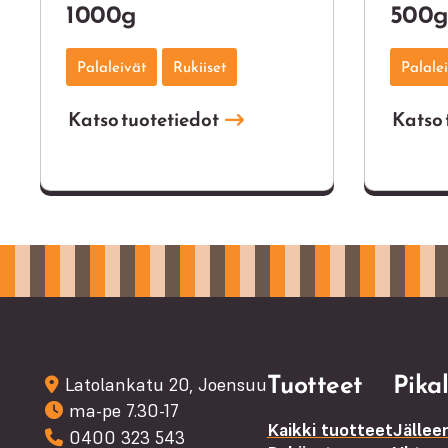
1000g
500
Palaleivät
Rukiiset
Palale
Katso tuotetiedot
Katso 
Tuotteet
Pikal
Latolankatu 20, Joensuu
ma-pe 7.30-17
Kaikki tuotteet
Jällee
0400 323 543