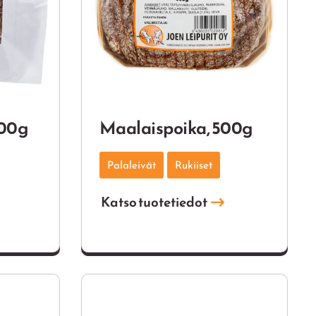
800g
Maalaispoika, 500g
Palaleivät
Rukiiset
Katso tuotetiedot