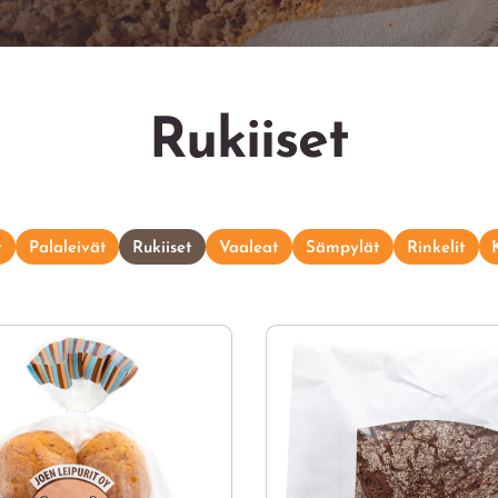
Rukiiset
t
Palaleivät
Rukiiset
Vaaleat
Sämpylät
Rinkelit