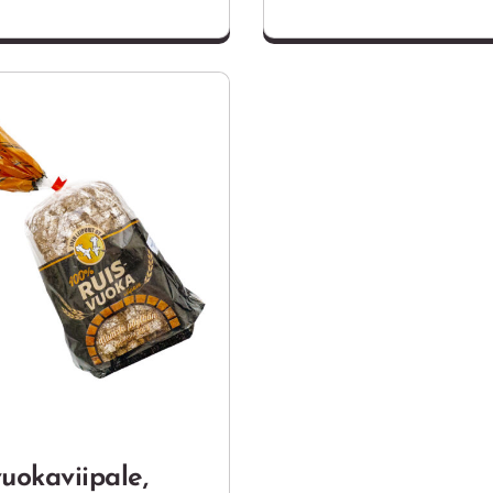
%
uokaviipale,