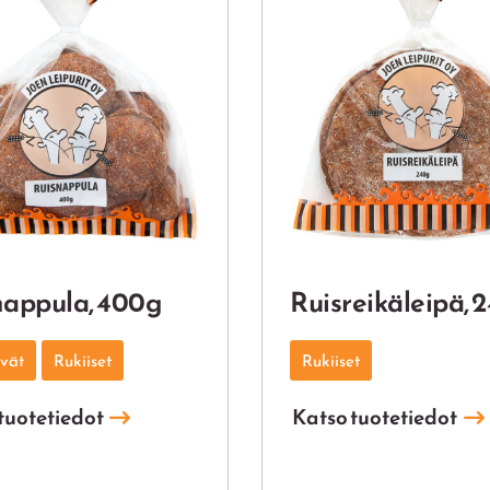
nappula, 400g
Ruisreikäleipä, 
ivät
Rukiiset
Rukiiset
tuotetiedot
Katso tuotetiedot