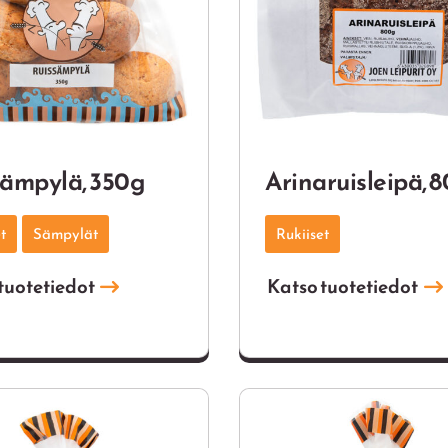
sämpylä, 350g
Arinaruisleipä, 
t
Sämpylät
Rukiiset
tuotetiedot
Katso tuotetiedot