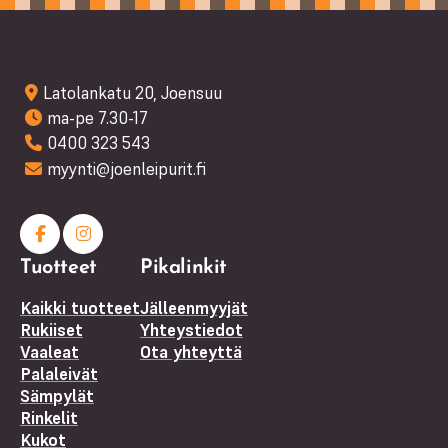
Latolankatu 20, Joensuu
ma-pe 7.30-17
0400 323 543
myynti@joenleipurit.fi
Facebook
Instagram
Tuotteet
Pikalinkit
(F)
Kaikki tuotteet
Jälleenmyyjät
Rukiiset
Yhteystiedot
Vaaleat
Ota yhteyttä
Palaleivät
Sämpylät
Rinkelit
Kukot