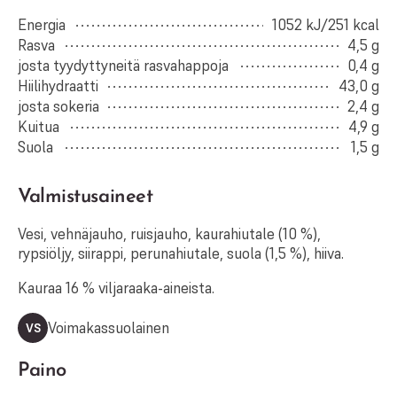
Energia
1052 kJ/251 kcal
Rasva
4,5 g
josta tyydyttyneitä rasvahappoja
0,4 g
Hiilihydraatti
43,0 g
josta sokeria
2,4 g
Kuitua
4,9 g
Suola
1,5 g
Valmistusaineet
Vesi, vehnäjauho, ruisjauho, kaurahiutale (10 %),
rypsiöljy, siirappi, perunahiutale, suola (1,5 %), hiiva.
Kauraa 16 % viljaraaka-aineista.
Voimakassuolainen
VS
Paino