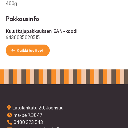
400g
Pakkausinfo
Kuluttajapakkauksen EAN-koodi
6430035020515
Kaikki tuotteet
Latolankatu 20, Joensuu
ma-pe 7.30-17
0400 323 543