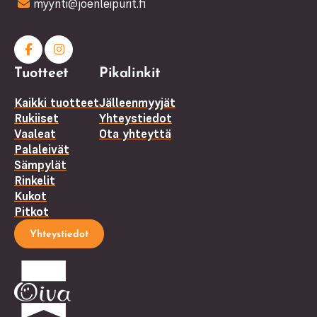
myynti@joenleipurit.fi
Facebook
Instagram
Tuotteet
Pikalinkit
(F)
Kaikki tuotteet
Jälleenmyyjät
Rukiiset
Yhteystiedot
Vaaleat
Ota yhteyttä
Palaleivät
Sämpylät
Rinkelit
Kukot
Pitkot
Yhteystiedot