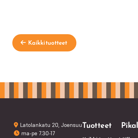
Kaikki tuotteet
Tuotteet
Pikal
Latolankatu 20, Joensuu
ma-pe 7.30-17