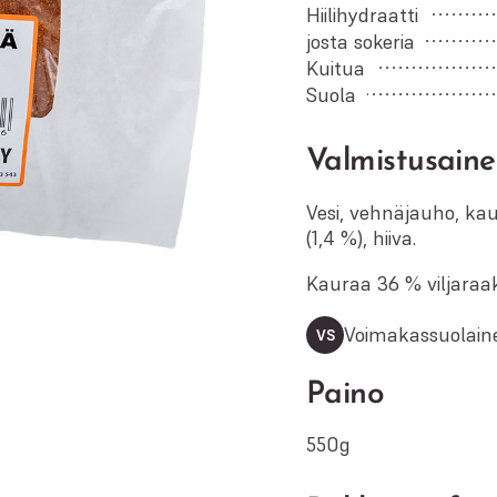
Hiilihydraatti
josta sokeria
Kuitua
Suola
Valmistusaine
Vesi, vehnäjauho, kaur
(1,4 %), hiiva.
Kauraa 36 % viljaraak
Voimakassuolain
VS
Paino
550g