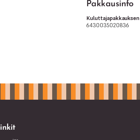
Pakkausinfo
Kuluttajapakkaukse
6430035020836
inkit