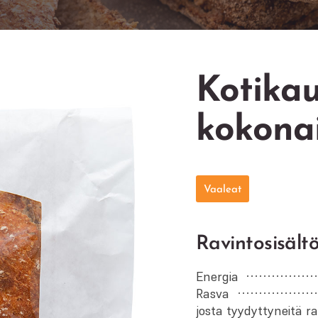
Kotikau
kokona
Vaaleat
Ravintosisältö
Energia
Rasva
josta tyydyttyneitä 