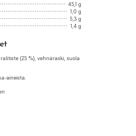
45,1 g
1,0 g
5,3 g
1,4 g
et
alitiste (25 %), vehnäraski, suola
a-aineista.
en