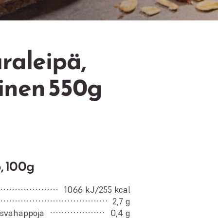
raleipä,
inen 550g
, 100g
1066 kJ/255 kcal
2,7 g
rasvahappoja
0,4 g