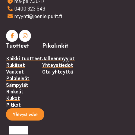
ma-pe 7.30-17
0400 323 543
myynti@joenleipurit.fi
Facebook
Instagram
Tuotteet
Pikalinkit
(F)
Kaikki tuotteet
Jälleenmyyjät
Rukiiset
Yhteystiedot
Vaaleat
Ota yhteyttä
Palaleivät
Sämpylät
Rinkelit
Kukot
Pitkot
Yhteystiedot