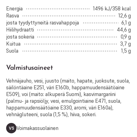
Energia
1496 kJ/358 kcal
Rasva
12,6 g
josta tyydyttyneitä rasvahappoja
6,1 g
Hiilihydraatti
44,6 g
josta sokeria
0,9 g
Kuitua
3,7 g
Suola
1,5 g
Valmistusaineet
Vehnäjauho, vesi, juusto (maito, hapate, juoksute, suola,
säilöntäaine E251, väri E160b, happamuudensäätöaine
E509), voi (maito: alkuperä Suomi), kasvimargariini
(palmu- ja rapsiöljy, vesi, emulgointiaine E471, suola,
happamuudensäätöaine E330, aromi, väri E160a),
vehnägluteeni, suola (1,5 %), hiiva, sokeri.
Voimakassuolainen
VS