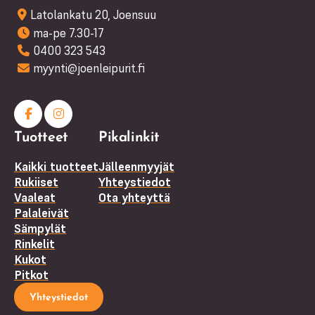
Latolankatu 20, Joensuu
ma-pe 7.30-17
0400 323 543
myynti@joenleipurit.fi
Facebook
Instagram
Tuotteet
Pikalinkit
(F)
Kaikki tuotteet
Jälleenmyyjät
Rukiiset
Yhteystiedot
Vaaleat
Ota yhteyttä
Palaleivät
Sämpylät
Rinkelit
Kukot
Pitkot
Yhteystiedot