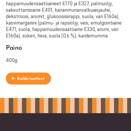
happamuudensäätöaineet E170 ja E327, palmuöljy,
sakeuttamisaine E401, kananmunanvalkuaisjauhe,
dekstroosi, aromit, glukoosisiirappi, suola, väri E160a),
kasvimargariini (palmu- ja rapsiöljy, vesi, emulgointiaine
E471, suola, happamuudensäätöaine E330, aromi, väri
E160a), sokeri, hiiva, suola (0,6 %), kardemumma.
Paino
400g
Kaikki tuotteet