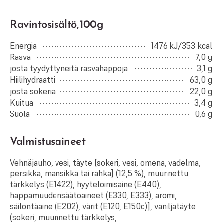
Ravintosisältö, 100g
Energia
1476 kJ/353 kcal
Rasva
7,0 g
josta tyydyttyneitä rasvahappoja
3,1 g
Hiilihydraatti
63,0 g
josta sokeria
22,0 g
Kuitua
3,4 g
Suola
0,6 g
Valmistusaineet
Vehnäjauho, vesi, täyte [sokeri, vesi, omena, vadelma,
persikka, mansikka tai rahka] (12,5 %), muunnettu
tärkkelys (E1422), hyytelöimisaine (E440),
happamuudensäätöaineet (E330, E333), aromi,
säilöntäaine (E202), värit (E120, E150c)], vaniljatäyte
(sokeri, muunnettu tärkkelys,